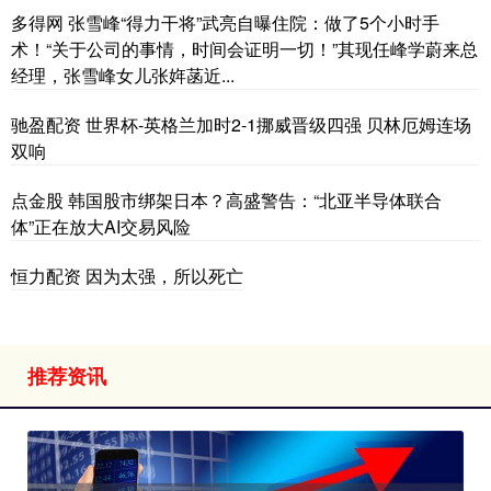
多得网 张雪峰“得力干将”武亮自曝住院：做了5个小时手
术！“关于公司的事情，时间会证明一切！”其现任峰学蔚来总
经理，张雪峰女儿张姩菡近...
驰盈配资 世界杯-英格兰加时2-1挪威晋级四强 贝林厄姆连场
双响
点金股 韩国股市绑架日本？高盛警告：“北亚半导体联合
体”正在放大AI交易风险
恒力配资 因为太强，所以死亡
推荐资讯