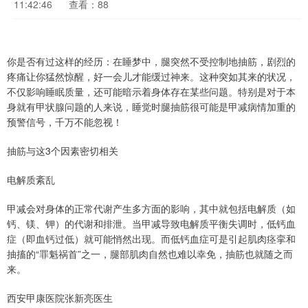
11:42:46
查看：88
你是否有过这样的经历：在睡梦中，腿突然不受控制地抽筋，剧烈的
疼痛让你猛然惊醒，好一会儿才能缓过神来。这种突如其来的状况，
不仅影响睡眠质量，还可能暗示着身体存在某些问题。特别是对于本
身就有甲状腺问题的人来说，睡觉时腿抽筋很可能是甲减病情加重的
预警信号，千万不能忽视！
抽筋与这3个因素密切相关
电解质紊乱
甲减会对身体的正常代谢产生多方面的影响，其中就包括电解质（如
钙、镁、钾）的代谢和排泄。当甲减导致电解质平衡失调时，低钙血
症（即血钙过低）就可能悄然出现。而低钙血症可是引起肌肉痉挛和
抽搐的“罪魁祸首”之一，腿部肌肉自然也难以幸免，抽筋也就随之而
来。
西安甲康医院张新亮医生