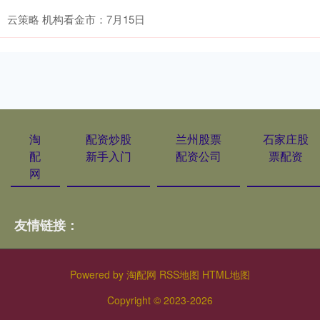
云策略 机构看金市：7月15日
淘
配资炒股
兰州股票
石家庄股
配
新手入门
配资公司
票配资
网
友情链接：
Powered by
淘配网
RSS地图
HTML地图
Copyright
© 2023-2026