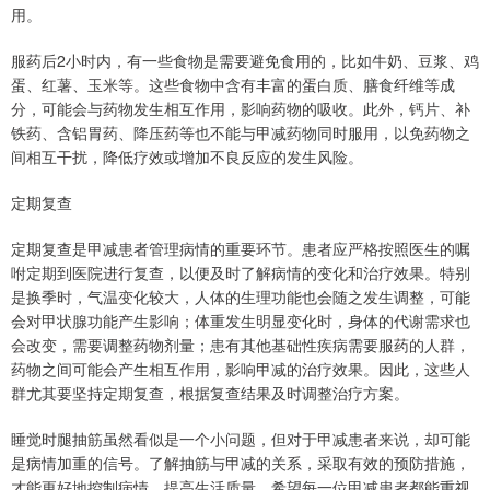
用。
服药后2小时内，有一些食物是需要避免食用的，比如牛奶、豆浆、鸡
蛋、红薯、玉米等。这些食物中含有丰富的蛋白质、膳食纤维等成
分，可能会与药物发生相互作用，影响药物的吸收。此外，钙片、补
铁药、含铝胃药、降压药等也不能与甲减药物同时服用，以免药物之
间相互干扰，降低疗效或增加不良反应的发生风险。
定期复查
定期复查是甲减患者管理病情的重要环节。患者应严格按照医生的嘱
咐定期到医院进行复查，以便及时了解病情的变化和治疗效果。特别
是换季时，气温变化较大，人体的生理功能也会随之发生调整，可能
会对甲状腺功能产生影响；体重发生明显变化时，身体的代谢需求也
会改变，需要调整药物剂量；患有其他基础性疾病需要服药的人群，
药物之间可能会产生相互作用，影响甲减的治疗效果。因此，这些人
群尤其要坚持定期复查，根据复查结果及时调整治疗方案。
睡觉时腿抽筋虽然看似是一个小问题，但对于甲减患者来说，却可能
是病情加重的信号。了解抽筋与甲减的关系，采取有效的预防措施，
才能更好地控制病情，提高生活质量。希望每一位甲减患者都能重视