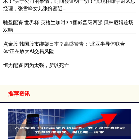
术！“关于公司的事情，时间会证明一切！”其现任峰学蔚来总
经理，张雪峰女儿张姩菡近...
驰盈配资 世界杯-英格兰加时2-1挪威晋级四强 贝林厄姆连场
双响
点金股 韩国股市绑架日本？高盛警告：“北亚半导体联合
体”正在放大AI交易风险
恒力配资 因为太强，所以死亡
推荐资讯