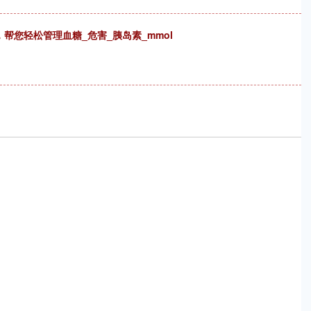
帮您轻松管理血糖_危害_胰岛素_mmol