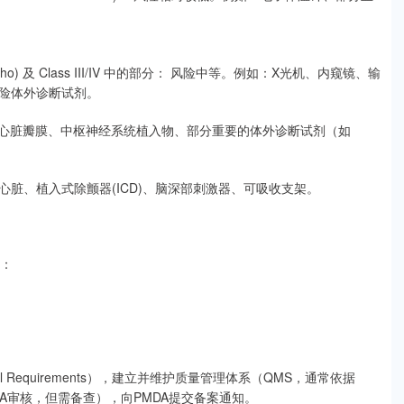
es - Ninsho) 及 Class III/IV 中的部分： 风险中等。例如：X光机、内窥镜、输
险体外诊断试剂。
工关节、心脏瓣膜、中枢神经系统植入物、部分重要的体外诊断试剂（如
人工心脏、植入式除颤器(ICD)、脑深部刺激器、可吸收支架。
程：
 Requirements），建立并维护质量管理体系（QMS，通常依据
PMDA审核，但需备查），向PMDA提交备案通知。