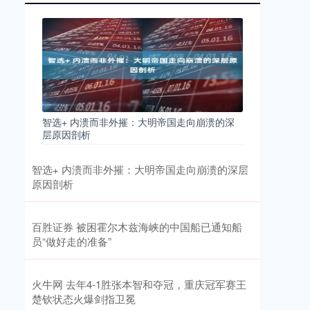
智选+ 内溃而非外摧：大明帝国走向崩溃的深
层原因剖析
智选+ 内溃而非外摧：大明帝国走向崩溃的深层
原因剖析
百胜证券 被困霍尔木兹海峡的中国船已通知船
员“做好走的准备”
火牛网 去年4-1胜张本智和夺冠，重庆冠军赛王
楚钦状态火爆剑指卫冕