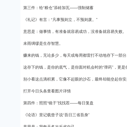
第三件：给“粮仓”添砖加瓦——强制储蓄
《礼记》有言：“凡事预则立，不预则废。”
意思是：做事情，有准备就容易成功，没准备就容易失败。
未雨绸缪是生存智慧。
赚来的钱，无论多少，每天或每周都雷打不动地存下一部分
这存下的钱，是你的底气，是你面对机会时的“弹药”，更是
别小看这点滴积累，它像不起眼的沙石，最终却能垒起你安
打开今日头条查看图片详情
第四件：照照“镜子”找找茬——每日复盘
《论语》里记载曾子说“吾日三省吾身”
意思是：我每天多次反省自己。