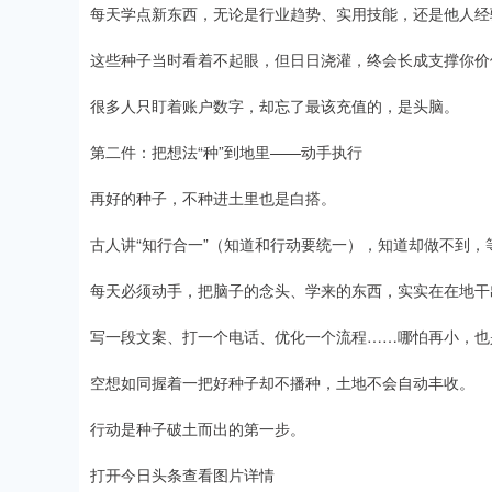
每天学点新东西，无论是行业趋势、实用技能，还是他人经
这些种子当时看着不起眼，但日日浇灌，终会长成支撑你价值
很多人只盯着账户数字，却忘了最该充值的，是头脑。
第二件：把想法“种”到地里——动手执行
再好的种子，不种进土里也是白搭。
古人讲“知行合一”（知道和行动要统一），知道却做不到，
每天必须动手，把脑子的念头、学来的东西，实实在在地干
写一段文案、打一个电话、优化一个流程……哪怕再小，也是
空想如同握着一把好种子却不播种，土地不会自动丰收。
行动是种子破土而出的第一步。
打开今日头条查看图片详情