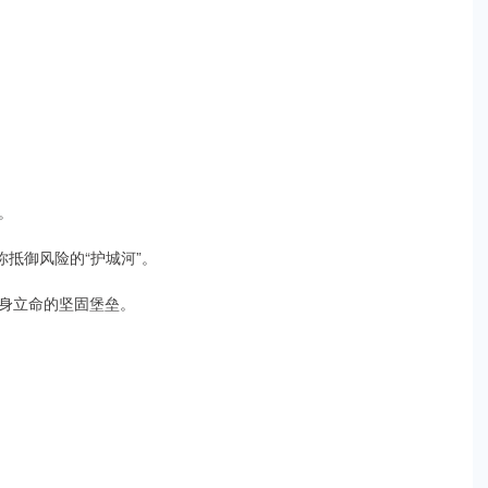
。
你抵御风险的“护城河”。
身立命的坚固堡垒。