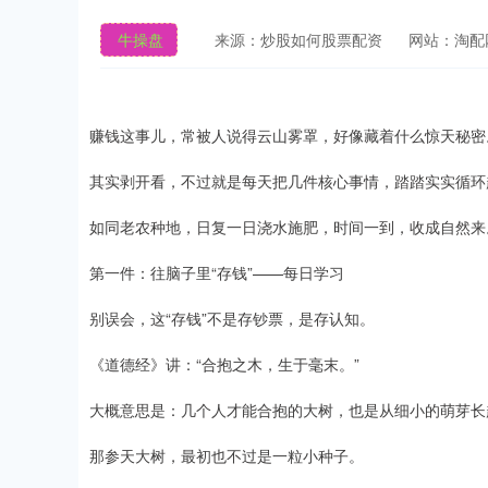
牛操盘
来源：炒股如何股票配资
网站：淘配
赚钱这事儿，常被人说得云山雾罩，好像藏着什么惊天秘密
其实剥开看，不过就是每天把几件核心事情，踏踏实实循环
如同老农种地，日复一日浇水施肥，时间一到，收成自然来
第一件：往脑子里“存钱”——每日学习
别误会，这“存钱”不是存钞票，是存认知。
《道德经》讲：“合抱之木，生于毫末。”
大概意思是：几个人才能合抱的大树，也是从细小的萌芽长
那参天大树，最初也不过是一粒小种子。