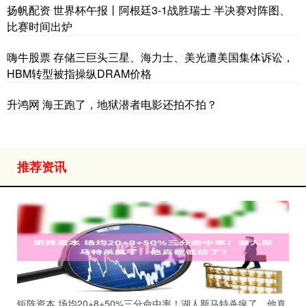
扬帆配资 世界杯午报丨阿根廷3-1战胜瑞士 半决赛对阵图、
比赛时间出炉
嗨牛股票 存储三巨头三星、海力士、美光遭美国集体诉讼，
HBM转型被指操纵DRAM价格
升鸿网 海王跑了，地狱潜者电影还拍不拍？
推荐资讯
钜阵资本 场均20+8+50%三分命中率！湖人斯马特杀疯了，他真