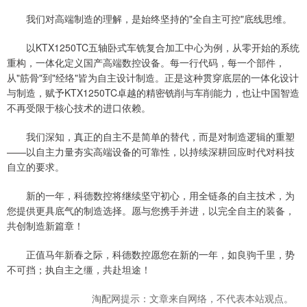
我们对高端制造的理解，是始终坚持的"全自主可控"底线思维。
以KTX1250TC五轴卧式车铣复合加工中心为例，从零开始的系统
重构，一体化定义国产高端数控设备。每一行代码，每一个部件，
从"筋骨"到"经络"皆为自主设计制造。正是这种贯穿底层的一体化设计
与制造，赋予KTX1250TC卓越的精密铣削与车削能力，也让中国智造
不再受限于核心技术的进口依赖。
我们深知，真正的自主不是简单的替代，而是对制造逻辑的重塑
——以自主力量夯实高端设备的可靠性，以持续深耕回应时代对科技
自立的要求。
新的一年，科德数控将继续坚守初心，用全链条的自主技术，为
您提供更具底气的制造选择。愿与您携手并进，以完全自主的装备，
共创制造新篇章！
正值马年新春之际，科德数控愿您在新的一年，如良驹千里，势
不可挡；执自主之缰，共赴坦途！
淘配网提示：文章来自网络，不代表本站观点。