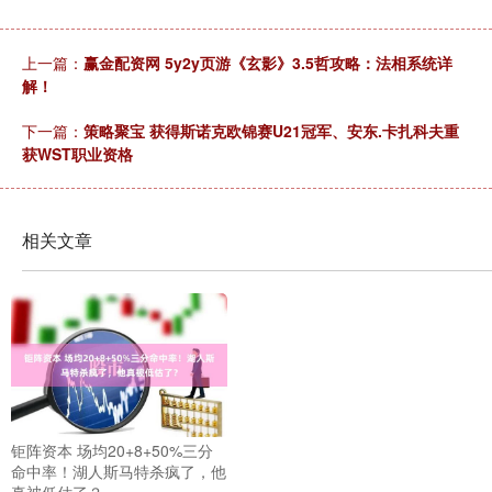
上一篇：
赢金配资网 5y2y页游《玄影》3.5哲攻略：法相系统详
解！
下一篇：
策略聚宝 获得斯诺克欧锦赛U21冠军、安东.卡扎科夫重
获WST职业资格
相关文章
钜阵资本 场均20+8+50%三分
命中率！湖人斯马特杀疯了，他