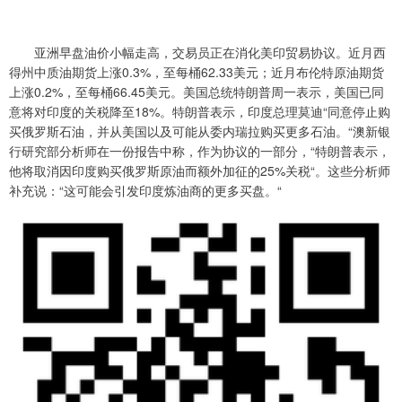
亚洲早盘油价小幅走高，交易员正在消化美印贸易协议。近月西
得州中质油期货上涨0.3%，至每桶62.33美元；近月布伦特原油期货
上涨0.2%，至每桶66.45美元。美国总统特朗普周一表示，美国已同
意将对印度的关税降至18%。特朗普表示，印度总理莫迪“同意停止购
买俄罗斯石油，并从美国以及可能从委内瑞拉购买更多石油。“澳新银
行研究部分析师在一份报告中称，作为协议的一部分，“特朗普表示，
他将取消因印度购买俄罗斯原油而额外加征的25%关税“。这些分析师
补充说：“这可能会引发印度炼油商的更多买盘。“