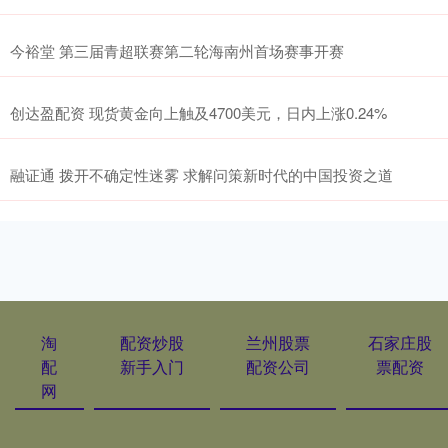
今裕堂 第三届青超联赛第二轮海南州首场赛事开赛
创达盈配资 现货黄金向上触及4700美元，日内上涨0.24%
融证通 拨开不确定性迷雾 求解问策新时代的中国投资之道
淘
配资炒股
兰州股票
石家庄股
配
新手入门
配资公司
票配资
网