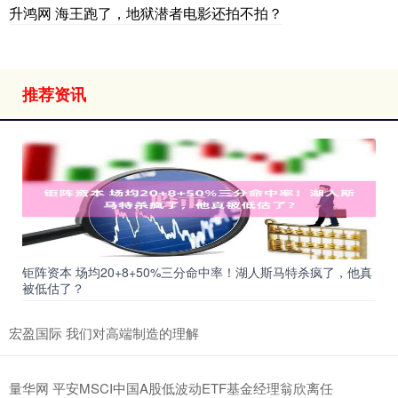
升鸿网 海王跑了，地狱潜者电影还拍不拍？
推荐资讯
钜阵资本 场均20+8+50%三分命中率！湖人斯马特杀疯了，他真
被低估了？
宏盈国际 我们对高端制造的理解
量华网 平安MSCI中国A股低波动ETF基金经理翁欣离任