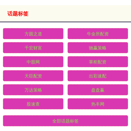
话题标签
方圆之道
牛金所配资
千宏财富
驰赢策略
中股网
掌柜配资
天臣配资
出彩速配
万达策略
盘盘赢
股速查
热丰网
全部话题标签