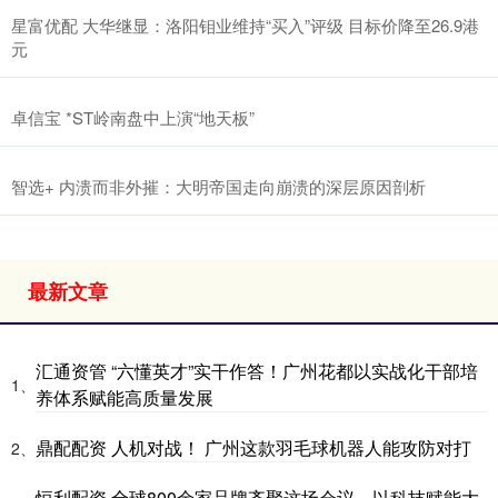
星富优配 大华继显：洛阳钼业维持“买入”评级 目标价降至26.9港
元
卓信宝 *ST岭南盘中上演“地天板”
智选+ 内溃而非外摧：大明帝国走向崩溃的深层原因剖析
最新文章
汇通资管 “六懂英才”实干作答！广州花都以实战化干部培
1、
养体系赋能高质量发展
鼎配配资 人机对战！ 广州这款羽毛球机器人能攻防对打
2、
恒利配资 全球800余家品牌齐聚这场会议，以科技赋能大