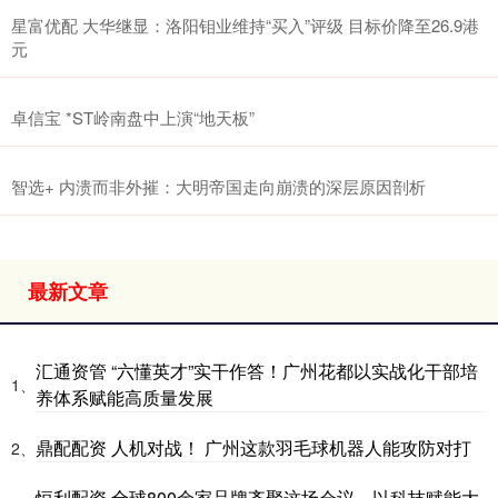
星富优配 大华继显：洛阳钼业维持“买入”评级 目标价降至26.9港
元
卓信宝 *ST岭南盘中上演“地天板”
智选+ 内溃而非外摧：大明帝国走向崩溃的深层原因剖析
最新文章
汇通资管 “六懂英才”实干作答！广州花都以实战化干部培
1、
养体系赋能高质量发展
鼎配配资 人机对战！ 广州这款羽毛球机器人能攻防对打
2、
恒利配资 全球800余家品牌齐聚这场会议，以科技赋能大